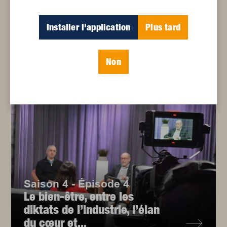
Actualités
,
Culture
Installer l'application
Plus tard
Rencontre avec Cristina
Moscini
Non
Saison 4 - Épisode 4
Le bien-être, entre les
diktats de l’industrie, l’élan
du cœur et...