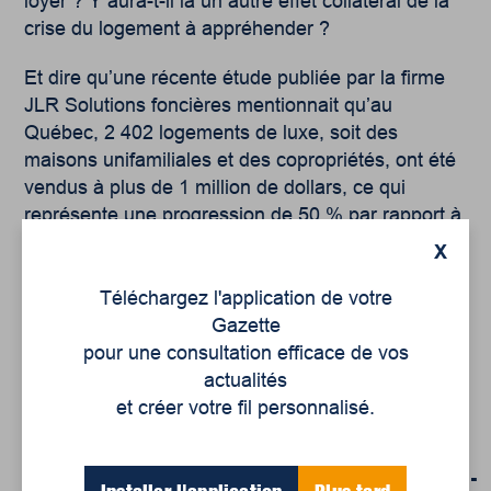
loyer ? Y aura-t-il là un autre effet collatéral de la
crise du logement à appréhender ?
Et dire qu’une récente étude publiée par la firme
JLR Solutions foncières mentionnait qu’au
Québec, 2 402 logements de luxe, soit des
maisons unifamiliales et des copropriétés, ont été
vendus à plus de 1 million de dollars, ce qui
représente une progression de 50 % par rapport à
2019. On pourrait en déduire que la pandémie a
X
procuré des revenus financiers assez substantiels
à cette clientèle pour qu’elle puisse se procurer
Téléchargez l'application de votre
une résidence principale ou secondaire plus
Gazette
chère…
pour une consultation efficace de vos
actualités
Sources
et créer votre fil personnalisé.
https://statistique.quebec.ca/fr/fichier/migration-