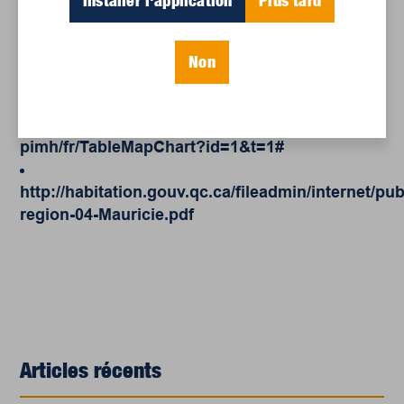
Installer l'application
Plus tard
interregionale-quebec-2019-2020-annee-
defavorable-aux-grands-centres-urbains-
surtout-montreal.pdf
Non
https://www03.cmhc-schl.gc.ca/hmip-
pimh/fr#Individuels
https://www03.cmhc-schl.gc.ca/hmip-
pimh/fr/TableMapChart?id=1&t=1#
http://habitation.gouv.qc.ca/fileadmin/internet/pub
region-04-Mauricie.pdf
Articles récents