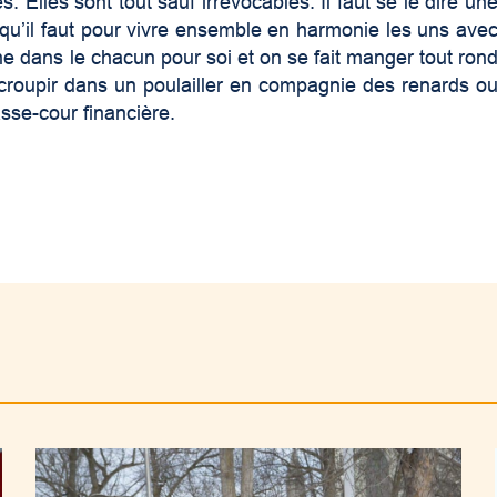
 Elles sont tout sauf irrévocables. Il faut se le dire un
 qu’il faut pour vivre ensemble en harmonie les uns ave
nne dans le chacun pour soi et on se fait manger tout ron
 croupir dans un poulailler en compagnie des renards o
asse-cour financière.