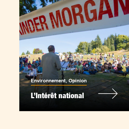
Environnement
,
Opinion
L’Intérêt national