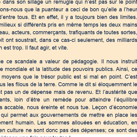
é dans son sillage un remugle qui n’est pas sur le poin
sons-nous que la puanteur a ceci de bon qu’elle a l’heu
entre tous. Et en effet, il y a toujours bien des limites
milieux si différents pris en même temps les deux main
veau, acteurs, commerçants, trafiquants de toutes sortes
it ont soustrait, dans ce cas-ci seulement, des milliard
t trop. Il faut agir, et vite.
que ce scandale a valeur de pédagogie. Il nous instrui
 mondiale et la latitude des pouvoirs publics. Ainsi, c
 moyens que le trésor public est si mal en point. C’es
s les filous de la terre. Comme le dit si éloquemment l
st pas un de dépense mais de revenu. Et l’austérité qu
ts, loin d’être un remède pour atteindre l’équilibr
us accable, nous éreinte et nous tue. Leçon d’économi
 ce qui permet aux gouvernements de mettre en place le
pement humain. Les sommes allouées en éducation, e
t en culture ne sont donc pas des dépenses; ce sont de