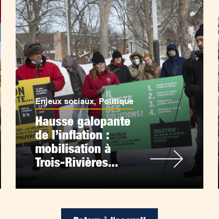
Enjeux sociaux
,
Politique
Hausse galopante
de l’inflation :
mobilisation à
Trois-Rivières...