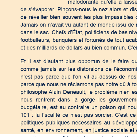
malodorante qu’elle a laiss
de s’évaporer. Pinçons-nous le nez alors et di
de réveiller bien souvent les plus impassibles d’
Jamais on n’avait vu autant de monde issu de 
dans le sac. Chefs d’État, politiciens de bas ni
footballeurs, banquiers et fortunés de tout acab
et des milliards de dollars au bien commun. C’en es
Et il est d’autant plus opportun de le faire 
comme jamais sur les distorsions de l’économie
n’est pas parce que l’on vit au-dessus de nos
parce que nous ne réclamons pas notre dû à tou
philosophe Alain Deneault, le problème n’en e
nous rentrent dans la gorge les gouvernemen
budgétaire, est au contraire un poison qui no
101 : la fiscalité ce n’est pas sorcier. C’est
politiques publiques nécessaires au dévelop
santé, en environnement, en justice sociale e