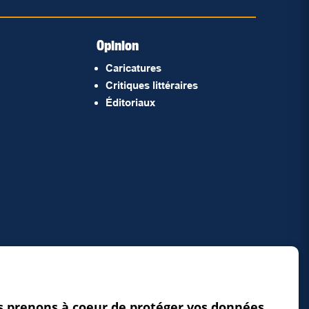
Opinion
Caricatures
Critiques littéraires
Éditoriaux
 prenons à coeur de protéger vos données