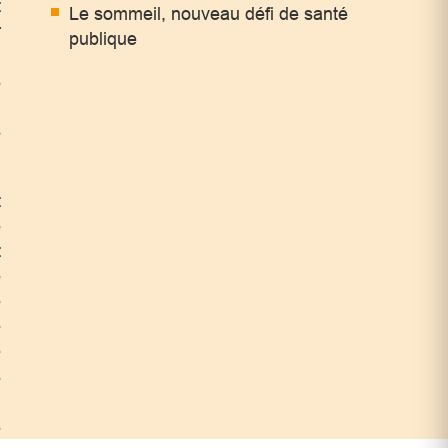
t
Le sommeil, nouveau défi de santé
r
publique
.
s
,
s
t
e
t
e
e
e
e
s
n
s