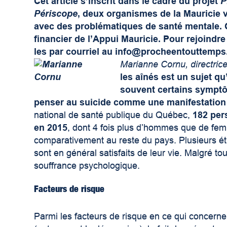
Cet article s’inscrit dans le cadre du projet
P
Périscope
, deux organismes de la Mauricie 
avec des problématiques de santé mentale. C
financier de l’Appui Mauricie. Pour rejoindre
les par courriel au
info@procheentouttemps
Marianne Cornu, directric
les aînés est un sujet q
souvent certains symptô
penser au suicide comme une manifestation n
national de santé publique du Québec,
182 per
en 2015
, dont 4 fois plus d’hommes que de femm
comparativement au reste du pays. Plusieurs étu
sont en général satisfaits de leur vie. Malgré t
souffrance psychologique.
Facteurs de risque
Parmi les facteurs de risque en ce qui concerne le