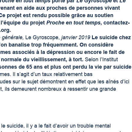
roche en tout temps
porté par
Le Gyroscope
et
Le
venant en aide aux proches de personnes vivant
e projet est rendu possible grâce au soutien
 l’équipe du projet
Proche en tout temps
, contactez-
.org
.
e générale,
Le Gyroscope,
janvier 2019
Le suicide chez
u’on banalise trop fréquemment. On considère
mes associés à la dépression ou encore le fait de
ormale du vieillissement, à tort.
Selon l’Institut
sonnes de 65 ans et plus ont perdu la vie par suicide
es. Il s’agit d’un taux relativement bas
des sur le sujet démontrent en effet que les aînés d’ici
out, ils demeurent nombreux à ressentir une grande
 suicide, il y a le fait d’avoir un trouble mental