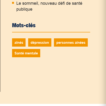
Le sommeil, nouveau défi de santé
publique
Mots-clés
aînés
dépression
personnes ainées
Santé mentale