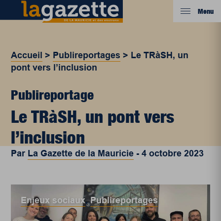
Menu
Accueil
>
Publireportages
>
Le TRàSH, un
pont vers l’inclusion
Publireportage
Le TRàSH, un pont vers
l’inclusion
Par
La Gazette de la Mauricie
-
4 octobre 2023
Enjeux sociaux
,
Publireportages