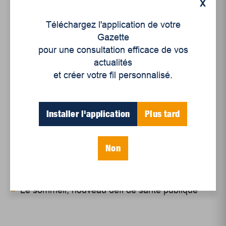
X
Téléchargez l'application de votre
Gazette
pour une consultation efficace de vos
Articles récents
actualités
et créer votre fil personnalisé.
Un siècle de Mauriciennes dans la presse
régionale
Installer l'application
Plus tard
Juillet 2026
Le sport professionnel féminin : en mouvement,
Non
en croissance
Et les politiques peinent à suivre
Le sommeil, nouveau défi de santé publique