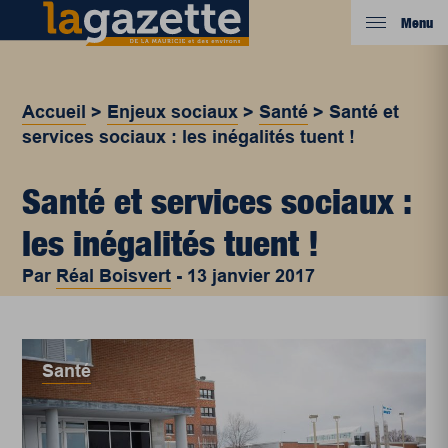
Menu
Accueil
>
Enjeux sociaux
>
Santé
>
Santé et
services sociaux : les inégalités tuent !
Santé et services sociaux :
les inégalités tuent !
Par
Réal Boisvert
-
13 janvier 2017
Santé