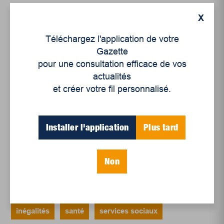
Articles récents
X
Téléchargez l'application de votre
Un siècle de Mauriciennes dans la presse
Gazette
régionale
pour une consultation efficace de vos
Juillet 2026
actualités
et créer votre fil personnalisé.
Le sport professionnel féminin : en mouvement,
en croissance
Et les politiques peinent à suivre
Installer l'application
Plus tard
Le sommeil, nouveau défi de santé publique
Non
Mots-clés
inégalités
santé
services sociaux