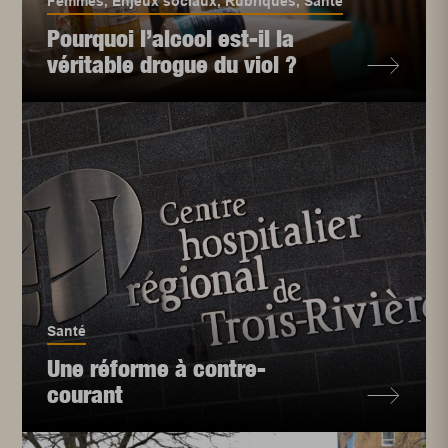
Femmes
,
Enjeux sociaux
,
Rubriques
,
Santé
Pourquoi l’alcool est-il la
véritable drogue du viol ?
Santé
Une réforme à contre-
courant