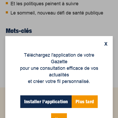
Et les politiques peinent à suivre
Le sommeil, nouveau défi de santé publique
Mots-clés
X
changements climatiques
écoanxiété
Téléchargez l'application de votre
Gazette
environnement
pour une consultation efficace de vos
actualités
et créer votre fil personnalisé.
Installer l'application
Plus tard
Articles connexes