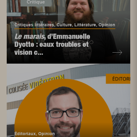
Critiques littéraires
,
Culture
,
Littérature
,
Opinion
Le marais
, d’Emmanuelle
Dyotte : eaux troubles et
vision c...
Éditoriaux
,
Opinion