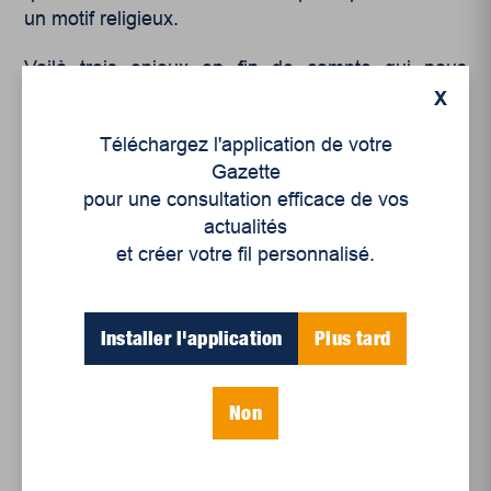
un motif religieux.
Voilà trois enjeux en fin de compte qui nous
ramènent aux vraies affaires : l’économie,
X
l’environnement et la citoyenneté.
Téléchargez l'application de votre
Gazette
pour une consultation efficace de vos
actualités
et créer votre fil personnalisé.
Articles récents
Installer l'application
Plus tard
Un siècle de Mauriciennes dans la presse
Non
régionale
Juillet 2026
Le sport professionnel féminin : en mouvement,