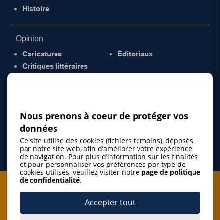
Histoire
Opinion
Caricatures
Éditoriaux
Critiques littéraires
© 2026 Gazette de la Mauricie. Tous droits
réservés.
Politique de confidentialité
Nous prenons à coeur de protéger vos
données
Ce site utilise des cookies (fichiers témoins), déposés
par notre site web, afin d’améliorer votre expérience
de navigation. Pour plus d’information sur les finalités
et pour personnaliser vos préférences par type de
cookies utilisés, veuillez visiter notre
page de politique
de confidentialité
.
Je m'abonne à l'infolettre
Accepter tout
M'abonner