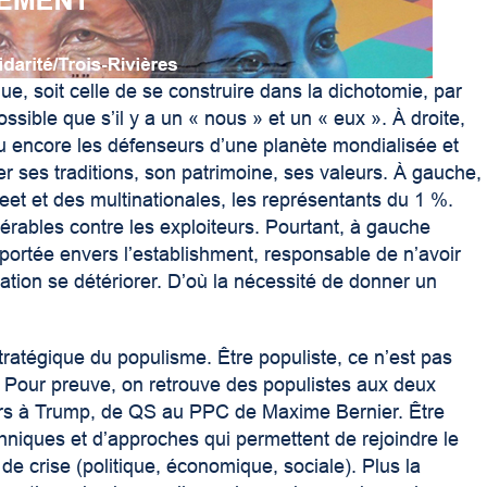
ue, soit celle de se construire dans la dichotomie, par
ssible que s’il y a un « nous » et un « eux ». À droite,
ou encore les défenseurs d’une planète mondialisée et
ger ses traditions, son patrimoine, ses valeurs. À gauche,
reet et des multinationales, les représentants du 1 %.
nérables contre les exploiteurs. Pourtant, à gauche
 portée envers l’establishment, responsable de n’avoir
tuation se détériorer. D’où la nécessité de donner un
tratégique du populisme. Être populiste, ce n’est pas
. Pour preuve, on retrouve des populistes aux deux
ders à Trump, de QS au PPC de Maxime Bernier. Être
echniques et d’approches qui permettent de rejoindre le
e crise (politique, économique, sociale). Plus la