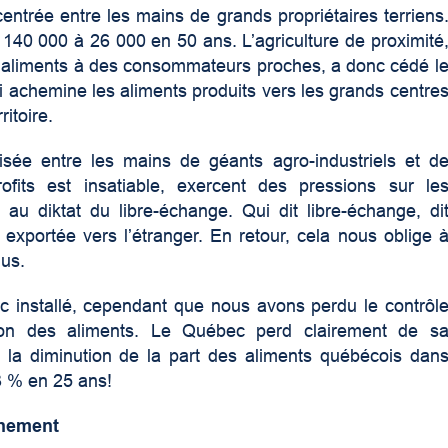
entrée entre les mains de grands propriétaires terriens
40 000 à 26 000 en 50 ans. L’agriculture de proximité
é d’aliments à des consommateurs proches, a donc cédé l
ui achemine les aliments produits vers les grands centre
ritoire.
alisée entre les mains de géants agro-industriels et d
ofits est insatiable, exercent des pressions sur le
 au diktat du libre-échange. Qui dit libre-échange, di
t exportée vers l’étranger. En retour, cela nous oblige 
lus.
nc installé, cependant que nous avons perdu le contrôl
tion des aliments. Le Québec perd clairement de s
la diminution de la part des aliments québécois dan
3 % en 25 ans!
nnement