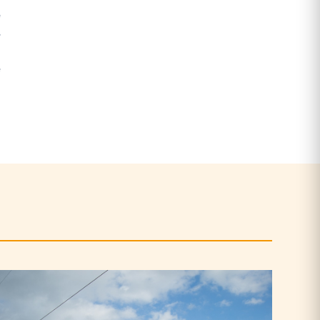
e
s
n
é