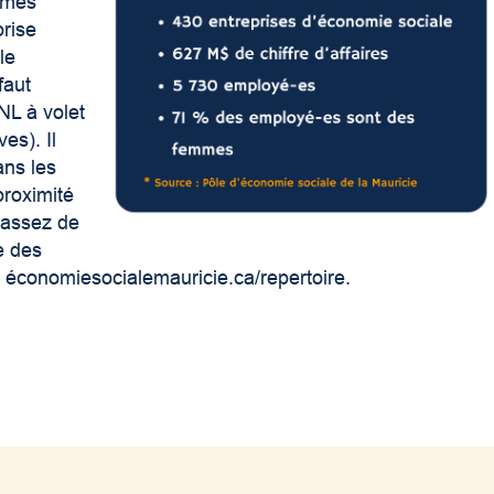
ismes
prise
le
faut
NL à volet
es). Il
ans les
proximité
s assez de
e des
 économiesocialemauricie.ca/repertoire.