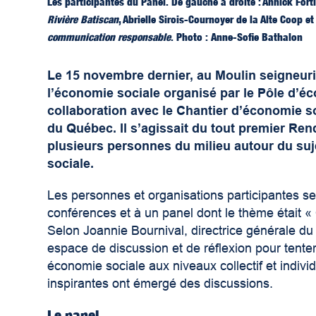
Les participantes du Panel. De gauche à droite :
Annick Fort
Rivière Batiscan
,
Abrielle Sirois-Cournoyer de la Alte Coop e
communication responsable
. Photo :
Anne-Sofie Bathalon
Le 15 novembre dernier, au Moulin seigneuri
l’économie sociale organisé par le Pôle d’é
collaboration avec le Chantier d’économie s
du Québec. Il s’agissait du tout premier Rend
plusieurs personnes du milieu autour du suj
sociale.
Les personnes et organisations participantes se
conférences et à un panel dont le thème était «
Selon Joannie Bournival, directrice générale du 
espace de discussion et de réflexion pour tenter
économie sociale aux niveaux collectif et indivi
inspirantes ont émergé des discussions.
Le panel