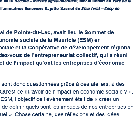
in de la
Récolte – Marché agroalimentaire
, Nicole Robert du
Parc de la
t l’animatrice
Geneviève Rajotte-Sauriol de
Bleu forêt –
Coop de
al de Pointe-du-Lac, avait lieu le Sommet de
conomie sociale de la Mauricie (ESM) en
ociale et la Coopérative de développement régional
ez-vous de l’entrepreneuriat collectif, qui a réuni
et de l’impact qu’ont les entreprises d’économie
 sont donc questionnées grâce à des ateliers, à des
 Qu’est-ce qu’avoir de l’impact en économie sociale ? ».
ESM, l’objectif de l’événement était de « créer un
 de définir quels sont les impacts de nos entreprises en
duel ». Chose certaine, des réflexions et des idées