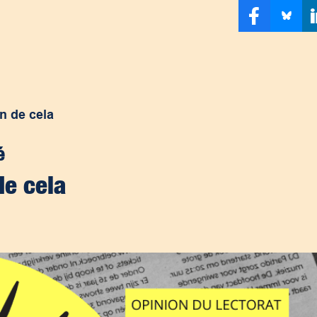
n de cela
é
de cela