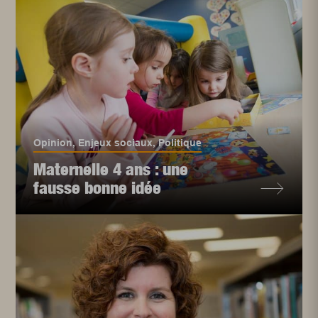
Opinion
,
Enjeux sociaux
,
Politique
Maternelle 4 ans : une
fausse bonne idée