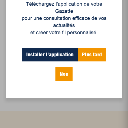
Téléchargez l'application de votre
Et les politiques peinent à suivre
Gazette
Le sommeil, nouveau défi de santé publique
pour une consultation efficace de vos
actualités
et créer votre fil personnalisé.
Mots-clés
Installer l'application
Plus tard
élections provinciales 2022
laviolette/saint-maurice 2022
Non
parti conservateur du québec