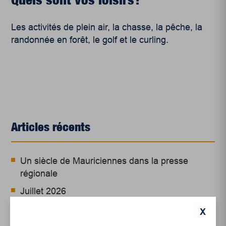
Les activités de plein air, la chasse, la pêche, la
randonnée en forêt, le golf et le curling.
Articles récents
Un siècle de Mauriciennes dans la presse
régionale
Juillet 2026
Le sport professionnel féminin : en mouvement,
X
en croissance