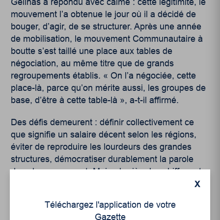
Gélinas a répondu avec calme : cette légitimité, le
mouvement l’a obtenue le jour où il a décidé de
bouger, d’agir, de se structurer. Après une année
de mobilisation, le mouvement Communautaire à
boutte s’est taillé une place aux tables de
négociation, au même titre que de grands
regroupements établis. « On l’a négociée, cette
place-là, parce qu’on mérite aussi, les groupes de
base, d’être à cette table-là », a-t-il affirmé.
Des défis demeurent : définir collectivement ce
que signifie un salaire décent selon les régions,
éviter de reproduire les lourdeurs des grandes
structures, démocratiser durablement la parole
dans le mouvement. Mais, derrière les chiffres et
les stratégies, une conviction plus profonde
X
transparaissait dans les propos de M. Gélinas : il
Téléchargez l'application de votre
est temps de réapprendre, ensemble, à rêver pour
Gazette