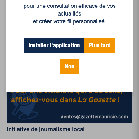
la collectivité plutôt que de répondre
pour une consultation efficace de vos
individuellement à chaque besoin.
actualités
et créer votre fil personnalisé.
Ce soir-là, au Temps d’une pinte, ce rêve semblait
un peu moins lointain.
Installer l'application
Plus tard
*
Non
Djocaris Théodore, journaliste
Initiative de journalisme local