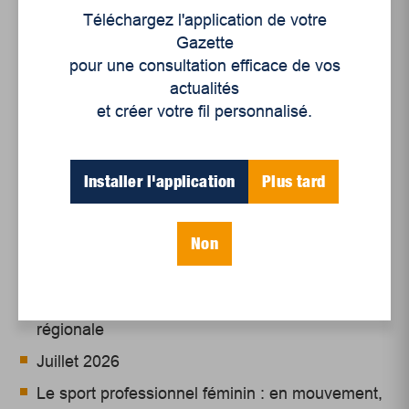
du bien commun crée des liens forts, car la notion
Téléchargez l'application de votre
de plaisir est généralement très importante chez
Gazette
les militantes et militants. On se voit à la
pour une consultation efficace de vos
prochaine mobilisation ?
actualités
et créer votre fil personnalisé.
Installer l'application
Plus tard
Articles récents
Non
Un siècle de Mauriciennes dans la presse
régionale
Juillet 2026
Le sport professionnel féminin : en mouvement,