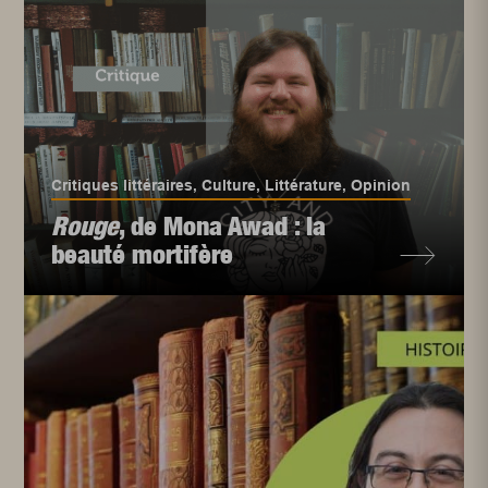
Critiques littéraires
,
Culture
,
Littérature
,
Opinion
Rouge
, de Mona Awad : la
beauté mortifère