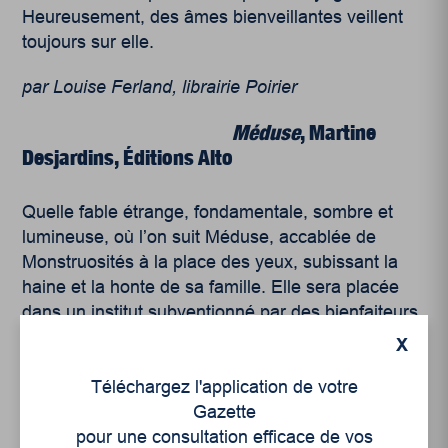
Heureusement, des âmes bienveillantes veillent
toujours sur elle.
par Louise Ferland, librairie Poirier
Méduse
, Martine
Desjardins, Éditions Alto
Quelle fable étrange, fondamentale, sombre et
lumineuse, où l’on suit Méduse, accablée de
Monstruosités à la place des yeux, subissant la
haine et la honte de sa famille. Elle sera placée
dans un institut subventionné par des bienfaiteurs.
Une sorte de Cendrillon à saveur mythologique et
X
féministe. Une écriture incisive et baroque. Parfait
Téléchargez l'application de votre
pour être transporté complètement
ailleurs
en
Gazette
gardant juste ce qu’il faut de contact avec la
pour une consultation efficace de vos
réalité.