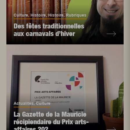
Culture
,
Histoire
,
Histoire
,
Rubriques
Des fêtes traditionnelles
aux carnavals d’hiver
Actualités
,
Culture
La Gazette de la Mauricie
récipiendaire du Prix arts-
affaires 202...