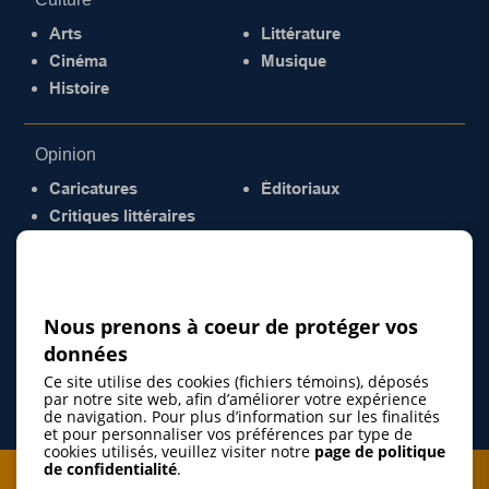
Arts
Littérature
Cinéma
Musique
Histoire
Opinion
Caricatures
Éditoriaux
Critiques littéraires
© 2026 Gazette de la Mauricie. Tous droits
réservés.
Politique de confidentialité
Nous prenons à coeur de protéger vos
données
Ce site utilise des cookies (fichiers témoins), déposés
par notre site web, afin d’améliorer votre expérience
de navigation. Pour plus d’information sur les finalités
et pour personnaliser vos préférences par type de
cookies utilisés, veuillez visiter notre
page de politique
de confidentialité
.
Je m'abonne à l'infolettre