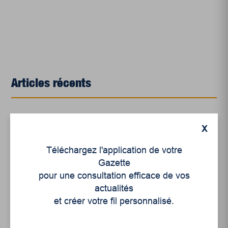
Articles récents
Un siècle de Mauriciennes dans la presse
X
régionale
Juillet 2026
Téléchargez l'application de votre
Gazette
Le sport professionnel féminin : en mouvement,
pour une consultation efficace de vos
en croissance
actualités
Et les politiques peinent à suivre
et créer votre fil personnalisé.
Le sommeil, nouveau défi de santé publique