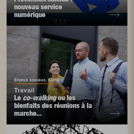
nouveau service
numérique
Enjeux sociaux
,
Santé
Travail
Le
co-walking
ou les
bienfaits des réunions à la
marche...