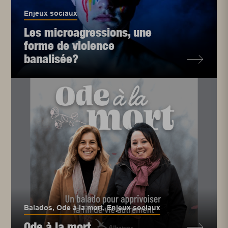
Enjeux sociaux
Les microagressions, une
forme de violence
banalisée?
Balados
,
Ode à la mort
,
Enjeux sociaux
Ode à la mort