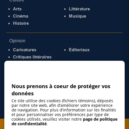
Arts
Littérature
Cinéma
Musique
Histoire
Opinion
Caricatures
Éditoriaux
Critiques littéraires
© 2026 Gazette de la Mauricie. Tous droits
réservés.
Politique de confidentialité
Nous prenons à coeur de protéger vos
données
Ce site utilise des cookies (fichiers témoins), déposés
par notre site web, afin d’améliorer votre expérience
de navigation. Pour plus d’information sur les finalités
et pour personnaliser vos préférences par type de
cookies utilisés, veuillez visiter notre
page de politique
de confidentialité
.
Je m'abonne à l'infolettre