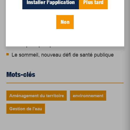
Installer l'application
Plus tard
régionale
Juillet 2026
Non
Le sport professionnel féminin : en mouvement,
en croissance
Et les politiques peinent à suivre
Le sommeil, nouveau défi de santé publique
Mots-clés
Aménagement du territoire
environnement
Gestion de l'eau