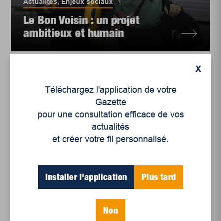
Actualités
,
Enjeux sociaux
Le Bon Voisin : un projet
ambitieux et humain
X
Téléchargez l'application de votre
Gazette
pour une consultation efficace de vos
actualités
et créer votre fil personnalisé.
Installer l'application
Plus tard
Actualités
,
Microreportages
,
Culture
,
Enjeux
Non
sociaux