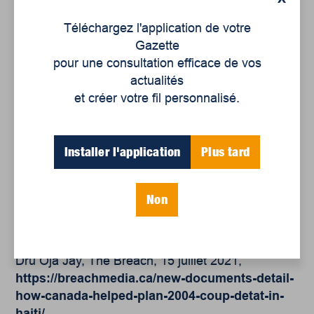
https://www.blackagendareport.com/once-
again-vultures-circle-haiti
Téléchargez l'application de votre
Gazette
« Que fait vraiment le Canada en Haïti? », Jean
pour une consultation efficace de vos
Saint-Vil, 16 février 2010,
actualités
https://www.mondialisation.ca/que-fait-
et créer votre fil personnalisé.
vraiment-le-canada-en-ha-ti/17652
« The 2004 coup d’état in Haiti: Canada’s legacy
Installer l'application
Plus tard
», The Breach, juillet 2021,
https://www.youtube.com/watch?
v=9rhKM_UQh3o
Non
« New documents detail how Canada helped plan
2004 coup d’état in Haiti », Nikolas Barry-Shaw &
Dru Oja Jay, The Breach, 15 juillet 2021,
https://breachmedia.ca/new-documents-detail-
how-canada-helped-plan-2004-coup-detat-in-
haiti/