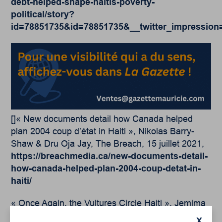
debt-helped-shape-haitis-poverty-
political/story?
id=78851735&id=78851735&__twitter_impression
[]« New documents detail how Canada helped
plan 2004 coup d’état in Haiti », Nikolas Barry-
Shaw & Dru Oja Jay, The Breach, 15 juillet 2021,
https://breachmedia.ca/new-documents-detail-
how-canada-helped-plan-2004-coup-detat-in-
haiti/
« Once Again, the Vultures Circle Haiti », Jemima
Pierre, 18 août 2021,
X