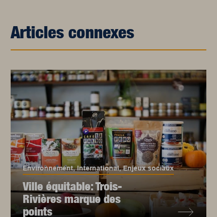
Articles connexes
Environnement
,
International
,
Enjeux sociaux
Ville équitable: Trois-
Rivières marque des
points