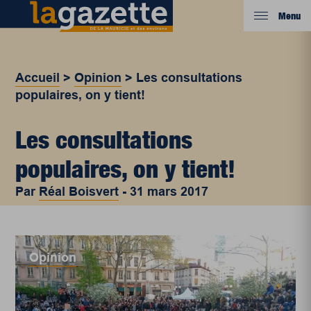
Menu
Accueil
>
Opinion
>
Les consultations
populaires, on y tient!
Les consultations
populaires, on y tient!
Par
Réal Boisvert
-
31 mars 2017
Opinion