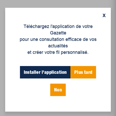
X
Articles récents
Téléchargez l'application de votre
Gazette
Un siècle de Mauriciennes dans la presse
pour une consultation efficace de vos
régionale
actualités
Juillet 2026
et créer votre fil personnalisé.
Le sport professionnel féminin : en mouvement,
en croissance
Installer l'application
Plus tard
Et les politiques peinent à suivre
Le sommeil, nouveau défi de santé publique
Non
Mots-clés