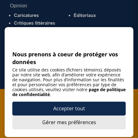
Opinion
Caricatures
Éditoriaux
Critiques littéraires
© 2026 Gazette de la Mauricie. Tous droits
réservés.
Politique de confidentialité
Nous prenons à coeur de protéger vos
données
Ce site utilise des cookies (fichiers témoins), déposés
par notre site web, afin d’améliorer votre expérience
de navigation. Pour plus d’information sur les finalités
et pour personnaliser vos préférences par type de
cookies utilisés, veuillez visiter notre
page de politique
de confidentialité
.
Je m'abonne à l'infolettre
Accepter tout
M'abonner
Gérer mes préférences
J’accepte de m’abonner à l’infolettre de La Gazette de la
Mauricie et de recevoir les plus récentes actualités ainsi
Je m'abonne à l'infolettre
que les offres promotionnelles de ce média d’information.