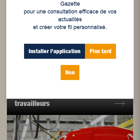
Gazette
pour une consultation efficace de vos
actualités
et créer votre fil personnalisé.
Installer l'application
Plus tard
Non
Enjeux sociaux
,
Politique
Journée internationale des
travailleuses et des
travailleurs