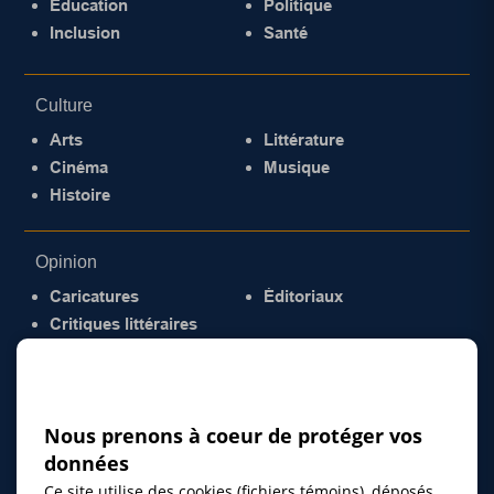
Éducation
Politique
Inclusion
Santé
Culture
Arts
Littérature
Cinéma
Musique
Histoire
Opinion
Caricatures
Éditoriaux
Critiques littéraires
© 2026 Gazette de la Mauricie. Tous droits
réservés.
Politique de confidentialité
Nous prenons à coeur de protéger vos
données
Ce site utilise des cookies (fichiers témoins), déposés