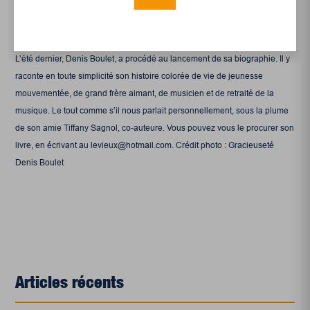
L’été dernier, Denis Boulet, a procédé au lancement de sa biographie. Il y
raconte en toute simplicité son histoire colorée de vie de jeunesse
mouvementée, de grand frère aimant, de musicien et de retraité de la
musique. Le tout comme s’il nous parlait personnellement, sous la plume
de son amie Tiffany Sagnol, co-auteure. Vous pouvez vous le procurer son
livre, en écrivant au levieux@hotmail.com. Crédit photo : Gracieuseté
Denis Boulet
Articles récents