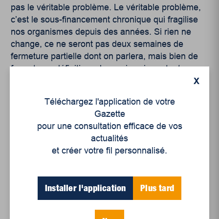
pas le véritable problème. Le véritable problème,
c’est le sous-financement chronique qui fragilise
nos organismes depuis des années. Si rien ne
change, ce ne seront pas deux semaines de
fermeture partielle dont on parlera, mais bien de
fermetures définitives de services importants.
X
La question que nous posons est simple : est-ce
Téléchargez l'application de votre
vraiment le Québec que nous voulons ? Un
Gazette
Québec où les services de proximité disparaissent
pour une consultation efficace de vos
peu à peu ?
actualités
La grève est un moyen de déranger, oui. Mais elle
et créer votre fil personnalisé.
est surtout un signal d’alarme. Elle illustre
concrètement ce que deviendrait notre société
sans le milieu communautaire.
Installer l'application
Plus tard
Et il est important de rappeler que la mobilisation