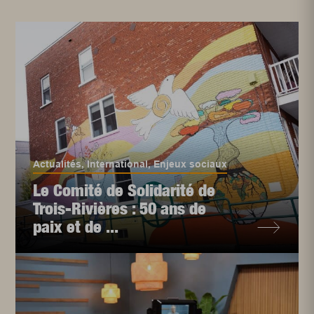
Actualités
,
International
,
Enjeux sociaux
Le Comité de Solidarité de
Trois-Rivières : 50 ans de
paix et de ...