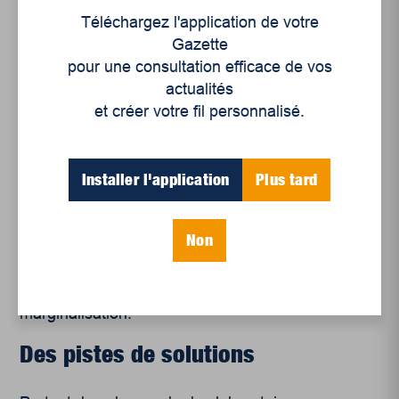
prédominance noire, la consommation de drogue
Téléchargez l'application de votre
est pourtant répartie de façon quasi égale sur la
Gazette
totalité du territoire. Déjà, donc, la présence
pour une consultation efficace de vos
policière semble plus élevée dans ces quartiers en
actualités
raison de certains biais de disponibilité. En ce
et créer votre fil personnalisé.
sens, lorsqu’un logiciel comme PredPol traite les
données existantes de la ville d’Oakland, ce sont
les quartiers à prédominance noire qui sont définis
Installer l'application
Plus tard
comme des «
hotspots
» de criminalité. Les corps
policiers y augmentent conséquemment leur
présence, ce qui mène à plus d’arrestations, donc,
Non
à nouveau, à plus de données sur les arrestations
et ainsi s’enclenche une boucle de rétroaction
renforçant structurellement les oppressions et la
marginalisation.
Des pistes de solutions