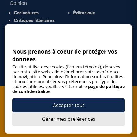
Opinion
Caricatures
Éditoriaux
Critiques littéraires
© 2026 Gazette de la Mauricie. Tous droits
réservés.
Politique de confidentialité
Nous prenons à coeur de protéger vos
données
Ce site utilise des cookies (fichiers témoins), déposés
par notre site web, afin d’améliorer votre expérience
de navigation. Pour plus d’information sur les finalités
et pour personnaliser vos préférences par type de
cookies utilisés, veuillez visiter notre
page de politique
de confidentialité
.
Je m'abonne à l'infolettre
Accepter tout
M'abonner
Gérer mes préférences
J’accepte de m’abonner à l’infolettre de La Gazette de la
Mauricie et de recevoir les plus récentes actualités ainsi
Je m'abonne à l'infolettre
que les offres promotionnelles de ce média d’information.