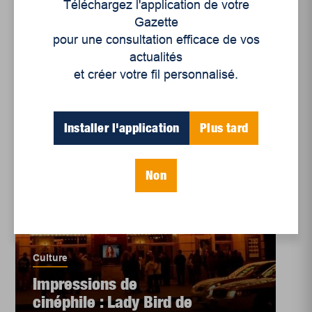
Téléchargez l'application de votre
des membres de la
Gazette
famille ?
pour une consultation efficace de vos
actualités
et créer votre fil personnalisé.
Installer l'application
Plus tard
Non
Culture
Impressions de
cinéphile : Lady Bird de