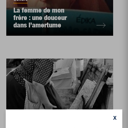
La femme de mon
frère : une douceur
dans l’amertume
Culture
,
International
,
Enjeux sociaux
X
Les aides domestiques :