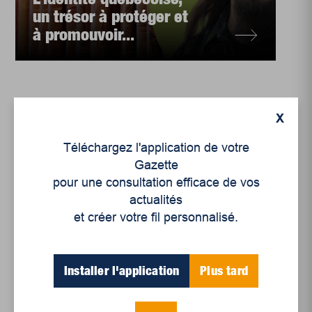
un trésor à protéger et
à promouvoir...
X
Téléchargez l'application de votre
Gazette
pour une consultation efficace de vos
actualités
et créer votre fil personnalisé.
Culture
,
Bandes dessinées
L'histoire de l'Amérique
française avec David et
Installer l'application
Plus tard
Madame Baboune
Première fête nationale