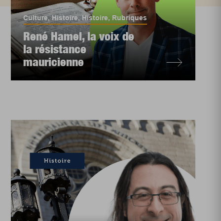
Culture
,
Histoire
,
Histoire
,
Rubriques
René Hamel, la voix de
la résistance
mauricienne