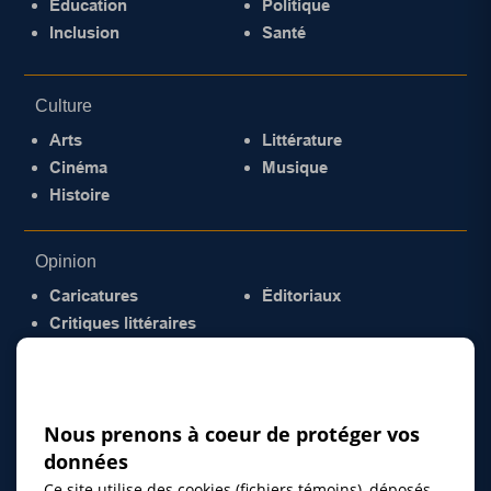
Éducation
Politique
Inclusion
Santé
Culture
Arts
Littérature
Cinéma
Musique
Histoire
Opinion
Caricatures
Éditoriaux
Critiques littéraires
© 2026 Gazette de la Mauricie. Tous droits
réservés.
Politique de confidentialité
Nous prenons à coeur de protéger vos
données
Ce site utilise des cookies (fichiers témoins), déposés