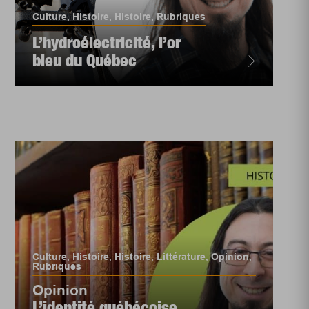
Culture
,
Histoire
,
Histoire
,
Rubriques
L’hydroélectricité, l’or
bleu du Québec
Culture
,
Histoire
,
Histoire
,
Littérature
,
Opinion
,
Rubriques
Opinion
L’identité québécoise,