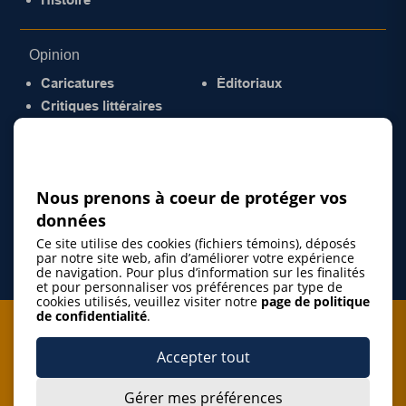
Opinion
Caricatures
Éditoriaux
Critiques littéraires
© 2026 Gazette de la Mauricie. Tous droits
réservés.
Politique de confidentialité
Nous prenons à coeur de protéger vos
données
Ce site utilise des cookies (fichiers témoins), déposés
par notre site web, afin d’améliorer votre expérience
de navigation. Pour plus d’information sur les finalités
et pour personnaliser vos préférences par type de
cookies utilisés, veuillez visiter notre
page de politique
de confidentialité
.
Je m'abonne à l'infolettre
Accepter tout
M'abonner
Gérer mes préférences