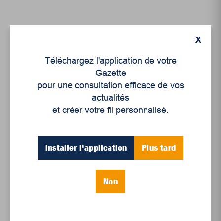
X
Téléchargez l'application de votre
Gazette
pour une consultation efficace de vos
actualités
et créer votre fil personnalisé.
Culture
Un prestigieux honneur
pour une de nos
Installer l'application
Plus tard
chroniqueuses, Audrey
Mart...
Non