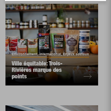
Environnement
,
International
,
Enjeux sociaux
Ville équitable: Trois-
Rivières marque des
points