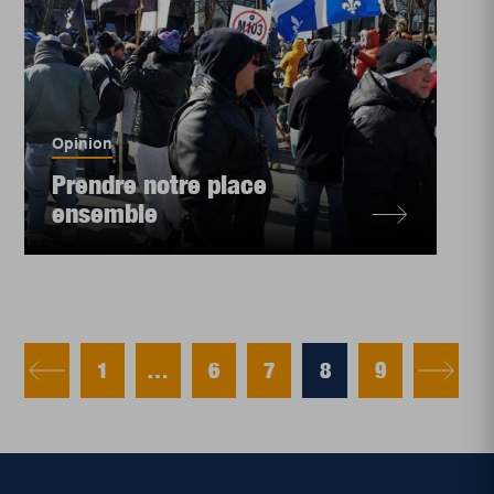
Opinion
Prendre notre place
ensemble
1
…
6
7
8
9