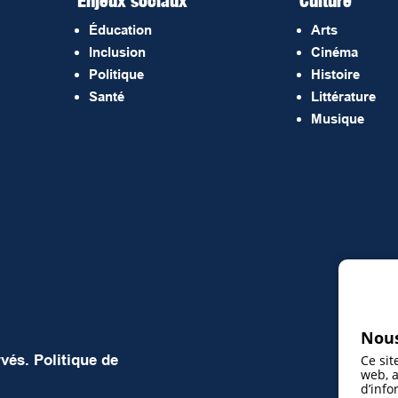
Enjeux sociaux
Culture
Éducation
Arts
Inclusion
Cinéma
Politique
Histoire
Santé
Littérature
Musique
Nous
rvés.
Politique de
Ce sit
web, a
d’info