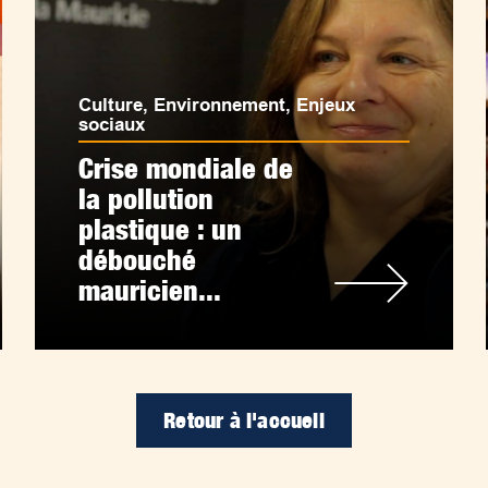
Culture
,
Environnement
,
Enjeux
sociaux
Crise mondiale de
la pollution
plastique : un
débouché
mauricien...
Retour à l'accueil