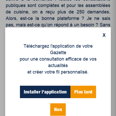
publiques sont complètes et pour les assemblées
de cuisine, on a reçu plus de 250 demandes.
Alors, est-ce la bonne plateforme ? Je ne sais
pas, mais est-ce qu’on répond à un besoin ? Sans
aucun doute.
X
Téléchargez l'application de votre
Gazette
pour une consultation efficace de vos
actualités
et créer votre fil personnalisé.
LD : Combien de temps allez-vous consacrer à
la consultation ?
Installer l'application
Plus tard
KM : Jusqu’aux Fêtes. Techniquement, les
consultations devraient se terminer là. Mais quand
Non
on regarde la demande, on se questionne s’il faut