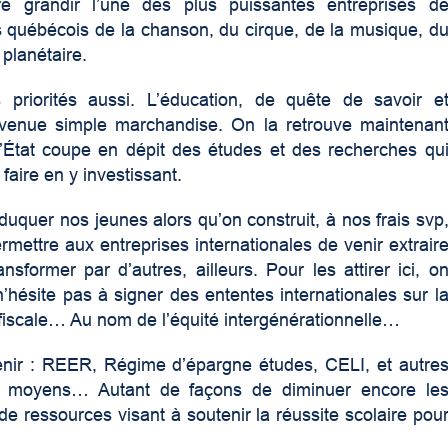
re grandir l’une des plus puissantes entreprises d
s québécois de la chanson, du cirque, de la musique, d
 planétaire.
priorités aussi. L’éducation, de quête de savoir e
devenue simple marchandise. On la retrouve maintenan
’État coupe en dépit des études et des recherches qu
aire en y investissant.
éduquer nos jeunes alors qu’on construit, à nos frais svp
mettre aux entreprises internationales de venir extrair
ansformer par d’autres, ailleurs. Pour les attirer ici, o
n’hésite pas à signer des ententes internationales sur l
n fiscale… Au nom de l’équité intergénérationnelle…
nir : REER, Régime d’épargne études, CELI, et autre
es moyens… Autant de façons de diminuer encore le
de ressources visant à soutenir la réussite scolaire pou