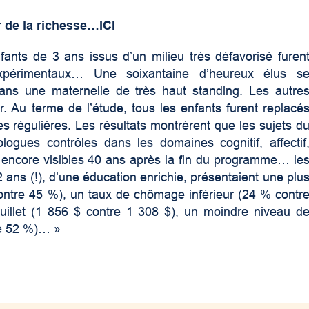
r de la richesse…ICI
nts de 3 ans issus d’un milieu très défavorisé furen
expérimentaux… Une soixantaine d’heureux élus s
 dans une maternelle de très haut standing. Les autre
er. Au terme de l’étude, tous les enfants furent replacé
es régulières. Les résultats montrèrent que les sujets d
logues contrôles dans les domaines cognitif, affectif
nt encore visibles 40 ans après la fin du programme… le
ans (!), d’une éducation enrichie, présentaient une plu
contre 45 %), un taux de chômage inférieur (24 % contr
illet (1 856 $ contre 1 308 $), un moindre niveau d
re 52 %)… »