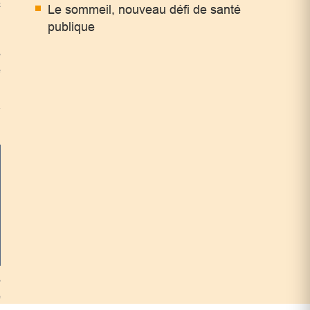
c
Le sommeil, nouveau défi de santé
publique
s
e
i
à
s
e