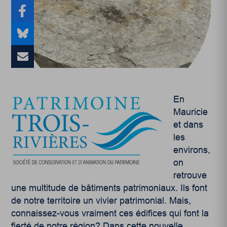
En
Mauricie
et dans
les
environs,
on
retrouve
une multitude de bâtiments patrimoniaux. Ils font
de notre territoire un vivier patrimonial. Mais,
connaissez-vous vraiment ces édifices qui font la
fierté de notre région? Dans cette nouvelle