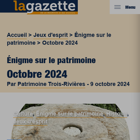
Menu
Accueil
>
Jeux d'esprit
>
Énigme sur le
patrimoine
>
Octobre 2024
Énigme sur le patrimoine
Octobre 2024
Par
Patrimoine Trois-Rivières
-
9 octobre 2024
Culture
,
Énigme sur le patrimoine
,
Histoire
,
Jeux d'esprit