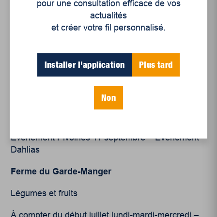
pour une consultation efficace de vos
Ouvert 7 jours 9h-20h, toute l’année
actualités
1100 rue Louis-de-France, Trois-Rivières
et créer votre fil personnalisé.
Ferme Florae
Installer l'application
Plus tard
Produits culinaires et cosmétiques de la rose
sauvage et du safran. Fleurs cultivées.
Non
6500 chemin de Sainte-Flore, Shawinigan
Ouvert 7 jours 9h-19h, en saison 26 juin –
Évènement Pivoines 11 septembre – Événement
Dahlias
Ferme du Garde-Manger
Légumes et fruits
À compter du début juillet lundi-mardi-mercredi –