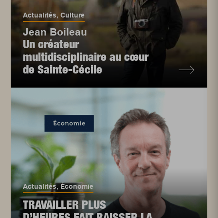
Actualités
,
Culture
Jean Boileau
Un créateur
multidisciplinaire au cœur
de Sainte-Cécile
Actualités
,
Économie
TRAVAILLER PLUS
D’HEURES FAIT BAISSER LA