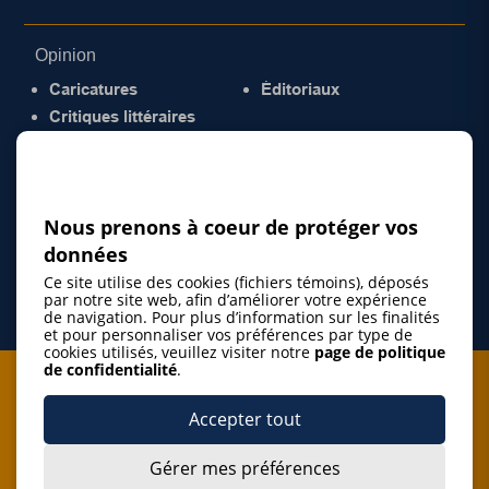
Opinion
Caricatures
Éditoriaux
Critiques littéraires
© 2026 Gazette de la Mauricie. Tous droits
réservés.
Politique de confidentialité
Nous prenons à coeur de protéger vos
données
Ce site utilise des cookies (fichiers témoins), déposés
par notre site web, afin d’améliorer votre expérience
de navigation. Pour plus d’information sur les finalités
et pour personnaliser vos préférences par type de
cookies utilisés, veuillez visiter notre
page de politique
de confidentialité
.
Je m'abonne à l'infolettre
Accepter tout
M'abonner
Gérer mes préférences
J’accepte de m’abonner à l’infolettre de La Gazette de la