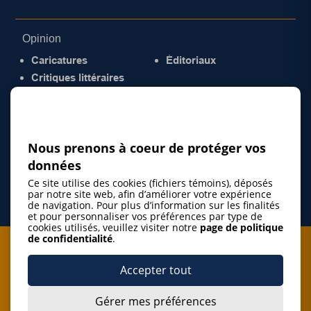
Opinion
Caricatures
Éditoriaux
Critiques littéraires
© 2026 Gazette de la Mauricie. Tous droits
réservés.
Politique de confidentialité
Nous prenons à coeur de protéger vos
données
Ce site utilise des cookies (fichiers témoins), déposés
par notre site web, afin d’améliorer votre expérience
de navigation. Pour plus d’information sur les finalités
et pour personnaliser vos préférences par type de
cookies utilisés, veuillez visiter notre
page de politique
de confidentialité
.
Je m'abonne à l'infolettre
Accepter tout
M'abonner
Gérer mes préférences
J’accepte de m’abonner à l’infolettre de La Gazette de la