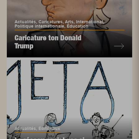
Actualités
,
Caricatures
,
Arts
,
International
,
Politique internationale
,
Éducation
Caricature ton Donald
Trump
Actualités
,
Éditoriaux