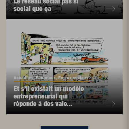
Le réseau social pas si
social que ça
Actualités
,
Éditoriaux
,
Enjeux sociaux
Et s’il existait un modèle
entrepreneurial qui
réponde à des vale...