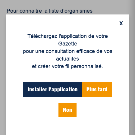
Pour connaitre la l
iste d’organismes
communautaire de Trois-Rivières, cliquez
ici.
X
Sources
Téléchargez l'application de votre
Gazette
pour une consultation efficace de vos
https://actualites.uqam.ca/2020/journee-de-la-gentillesse/
actualités
et créer votre fil personnalisé.
Les bienfaits scientifiquement prouvés de la gentillesse – Psychologies.com
Gentillesse et santé mentale : deux alliées à promouvoir – CMHA Montréal
Installer l'application
Plus tard
Société | Une force insoupçonnée | La Presse
Non