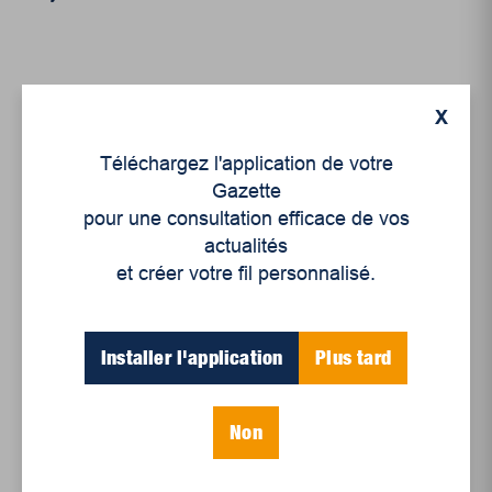
X
Téléchargez l'application de votre
Articles récents
Gazette
pour une consultation efficace de vos
actualités
Un siècle de Mauriciennes dans la presse
et créer votre fil personnalisé.
régionale
Juillet 2026
Installer l'application
Plus tard
Le sport professionnel féminin : en mouvement,
en croissance
Et les politiques peinent à suivre
Non
Le sommeil, nouveau défi de santé publique