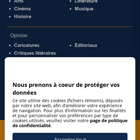
Arts
Littérature
Cinéma
Musique
Histoire
Opinion
Caricatures
Éditoriaux
Critiques littéraires
© 2026 Gazette de la Mauricie. Tous droits
réservés.
Politique de confidentialité
Nous prenons à coeur de protéger vos
données
Ce site utilise des cookies (fichiers témoins), déposés
par notre site web, afin d’améliorer votre expérience
de navigation. Pour plus d’information sur les finalités
et pour personnaliser vos préférences par type de
cookies utilisés, veuillez visiter notre
page de politique
de confidentialité
.
Je m'abonne à l'infolettre
Accepter tout