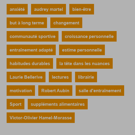
anxiété
audrey martel
bien-être
but à long terme
changement
communauté sportive
croissance personnelle
entraînement adapté
estime personnelle
habitudes durables
la tête dans les nuances
Laurie Bellerive
lectures
librairie
motivation
Robert Aubin
salle d'entraînement
Sport
suppléments alimentaires
Victor-Olivier Hamel-Morasse