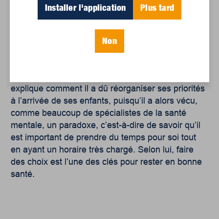
vie, et quel est le rôle des entraîneur-euses. Il
Installer l'application
Plus tard
expose comment sa pratique de psychologue lui
permet d’enrichir son rôle d’enseignant. Il parle
également de sa vision de la psychothérapie en
Non
livrant ses ressentis sur le discours qui porte sur la
santé mentale et sur les troubles de santé mentale
définis comme des pathologies. En terminant, il
explique comment il a dû réorganiser ses priorités
à l’arrivée de ses enfants, puisqu’il a alors vécu,
comme beaucoup de spécialistes de la santé
mentale, un paradoxe, c’est-à-dire de savoir qu’il
est important de prendre du temps pour soi tout
en ayant un horaire très chargé. Selon lui, faire
des choix est l’une des clés pour rester en bonne
santé.