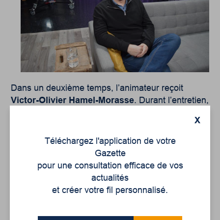
Dans un deuxième temps, l’animateur reçoit
Victor-Olivier Hamel-Morasse
. Durant l’entretien,
les deux hommes discutent des nombreuses
X
passions qui marquent le parcours du
psychologue. Ces passions tournent autour de
Téléchargez l'application de votre
l’écriture, de la relation d’aide, de la lecture et du
Gazette
sport. En 2016, alors finaliste pour le Prix de la
pour une consultation efficace de vos
nouvelle de Radio-Canada, l’auteur de
La trilogie
actualités
du
Araffin
explique d’où cette passion pour
et créer votre fil personnalisé.
l’écriture provient. Le sportif explique également
comment le sport a joué un rôle important dans sa