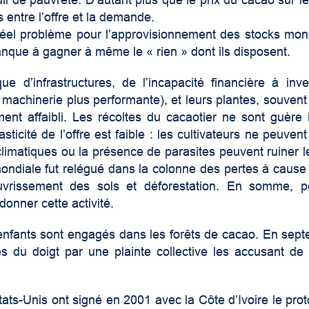
s entre l’offre et la demande.
 réel problème pour l’approvisionnement des stocks mon
anque à gagner à même le « rien » dont ils disposent.
 d’infrastructures, de l’incapacité financière à inve
 machinerie plus performante), et leurs plantes, souvent 
nt affaibli. Les récoltes du cacaotier ne sont guère 
ticité de l’offre est faible : les cultivateurs ne peuvent
limatiques ou la présence de parasites peuvent ruiner l
ndiale fut relégué dans la colonne des pertes à cause 
rissement des sols et déforestation. En somme, po
onner cette activité.
d’enfants sont engagés dans les forêts de cacao. En sep
s du doigt par une plainte collective les accusant de t
États-Unis ont signé en 2001 avec la Côte d’Ivoire le pro