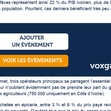
fèves représentent ainsi 22 % du PIB ivoirien, plus de 
la population. Pourtant, ces derniers bénéficient très p
et, trois opérateurs principaux se partagent l’essentie
qui n’oublient évidemment pas de prendre leur part du g
x agriculteurs (750 000 uniquement en Côte d’Ivoire).
chetée en épicerie, entre 3 % et 6 % du prix payé rev
uil de pauvreté. D’autant plus que le prix du cacao sur l