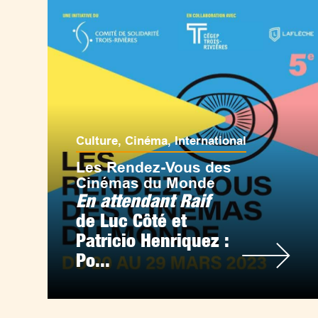
Culture
,
Cinéma
,
International
Les Rendez-Vous des
Cinémas du Monde
En attendant Raif
de Luc Côté et
Patricio Henriquez :
Po...