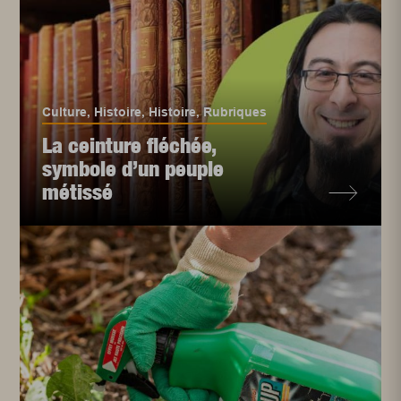
Culture
,
Histoire
,
Histoire
,
Rubriques
La ceinture fléchée,
symbole d’un peuple
métissé