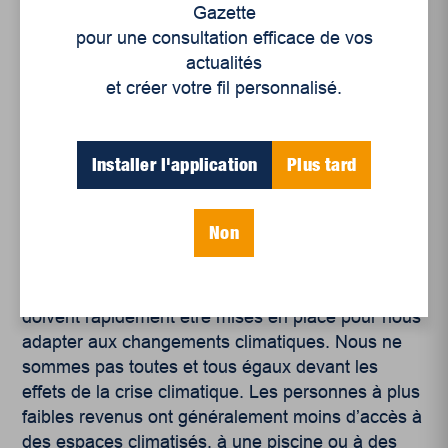
Gazette
conclusions du prochain rapport du Groupe
pour une consultation efficace de vos
intergouvernemental d’experts sur l’évolution du
actualités
climat (GIEC) ne sont guère rassurantes : les
et créer votre fil personnalisé.
changements climatiques arrivent plus vite que
prévu. Les deux canicules printanières au Québec
et les multiples décès attribuables à des chaleurs
Installer l'application
Plus tard
extrêmes en Colombie-Britannique à la fin juin
laissent présager de ce qui nous attend dans les
prochaines années.
Non
L’accès restreint aux plans d’eau est difficilement
conciliable avec les nécessaires mesures qui
doivent rapidement être mises en place pour nous
adapter aux changements climatiques. Nous ne
sommes pas toutes et tous égaux devant les
effets de la crise climatique. Les personnes à plus
faibles revenus ont généralement moins d’accès à
des espaces climatisés, à une piscine ou à des