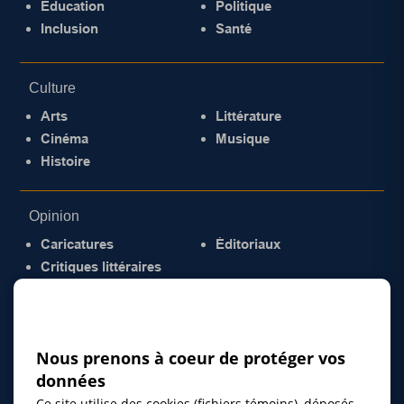
Éducation
Politique
Inclusion
Santé
Culture
Arts
Littérature
Cinéma
Musique
Histoire
Opinion
Caricatures
Éditoriaux
Critiques littéraires
© 2026 Gazette de la Mauricie. Tous droits
réservés.
Politique de confidentialité
Nous prenons à coeur de protéger vos
données
Ce site utilise des cookies (fichiers témoins), déposés