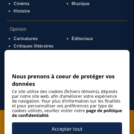
Cinéma
Musique
Histoire
Opinion
Caricatures
Éditoriaux
Critiques littéraires
© 2026 Gazette de la Mauricie. Tous droits
réservés.
Politique de confidentialité
Nous prenons à coeur de protéger vos
données
Ce site utilise des cookies (fichiers témoins), déposés
par notre site web, afin d’améliorer votre expérience
de navigation. Pour plus d’information sur les finalités
et pour personnaliser vos préférences par type de
cookies utilisés, veuillez visiter notre
page de politique
de confidentialité
.
Je m'abonne à l'infolettre
Accepter tout
M'abonner