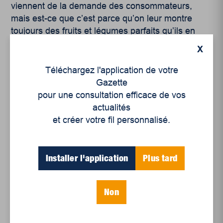
viennent de la demande des consommateurs,
mais est-ce que c’est parce qu’on leur montre
toujours des fruits et légumes parfaits qu’ils en
demandent ? »
X
L’étude expose qu’au-delà des solutions
Téléchargez l'application de votre
techniques (comme des emballages pour
Gazette
prolonger la durée de vie des aliments) et des
pour une consultation efficace de vos
solutions de redistribution des surplus (via des
actualités
banques alimentaires et des organismes de
et créer votre fil personnalisé.
transformation), il faut d’abord reconnaître la
responsabilité partagée de tous les acteurs du
système alimentaire dans la lutte contre le
Installer l'application
Plus tard
gaspillage.
On pourra ensuite s’attaquer à redéfinir les
Non
critères privilégiés par les consommateurs, « tels
que l’apparence des produits, leur nouveauté, leur