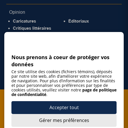
Opinion
Caricatures
Éditoriaux
Critiques littéraires
© 2026 Gazette de la Mauricie. Tous droits
réservés.
Politique de confidentialité
Nous prenons à coeur de protéger vos
données
Ce site utilise des cookies (fichiers témoins), déposés
par notre site web, afin d’améliorer votre expérience
de navigation. Pour plus d’information sur les finalités
et pour personnaliser vos préférences par type de
cookies utilisés, veuillez visiter notre
page de politique
de confidentialité
.
Je m'abonne à l'infolettre
Accepter tout
M'abonner
Gérer mes préférences
J’accepte de m’abonner à l’infolettre de La Gazette de la
Mauricie et de recevoir les plus récentes actualités ainsi