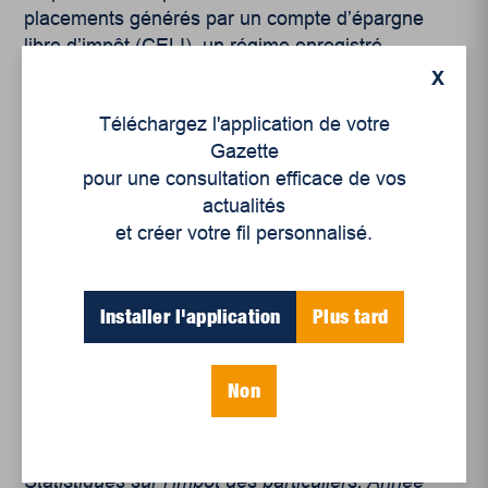
placements générés par un compte d’épargne
libre d’impôt (CELI), un régime enregistré
d’épargne-études (REEE), et un REER. Les gains
X
en capital, comme les profits découlant de la
Téléchargez l'application de votre
vente d’une action ou d’un immeuble locatif, sont
Gazette
imposables à 50 %, donc
exemptés d’impôt
à 50
pour une consultation efficace de vos
%.
Évasion fiscale et évitement fiscal
: l’évasion
actualités
fiscale (déclaration frauduleuse) et l’évitement
et créer votre fil personnalisé.
fiscal (pratique abusive) sont des pratiques qui
visent à réduire de manière substantielle l’impôt à
payer. Dans les deux cas, les entreprises et les
Installer l'application
Plus tard
individus utilisent généralement les
paradis
fiscaux
pour réduire leur facture d’impôt, en y
transférant des profits ou de revenus de
Non
placement.
[1]
Statistiques fiscales des
particuliers. Année d’imposition 2017
, Ministère
des finances et Revenu Québec, Édition 2020.
Statistiques sur l’impôt des particuliers. Année