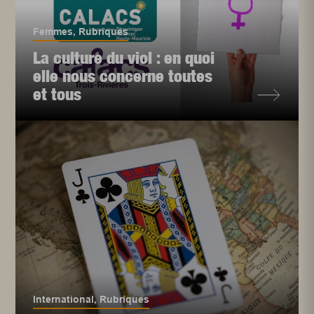
Femmes
,
Rubriques
La culture du viol : en quoi
elle nous concerne toutes
et tous
International
,
Rubriques