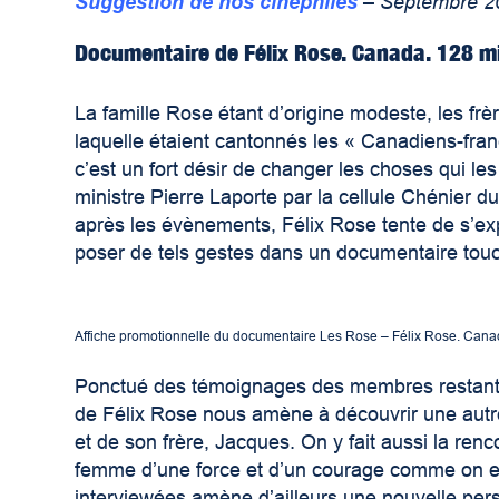
Suggestion de nos cinéphiles
– Septembre 
Documentaire de Félix Rose. Canada. 128 m
La famille Rose étant d’origine modeste, les fr
laquelle étaient cantonnés les « Canadiens-fran
c’est un fort désir de changer les choses qui l
ministre Pierre Laporte par la cellule Chénier 
après les évènements, Félix Rose tente de s’ex
poser de tels gestes dans un documentaire touc
Affiche promotionnelle du documentaire Les Rose – Félix Rose. Cana
Ponctué des témoignages des membres restants 
de Félix Rose nous amène à découvrir une autre f
et de son frère, Jacques. On y fait aussi la r
femme d’une force et d’un courage comme on en
interviewées amène d’ailleurs une nouvelle pers