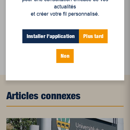
régionale
actualités
Juillet 2026
et créer votre fil personnalisé.
Le sport professionnel féminin : en mouvement,
en croissance
Installer l'application
Plus tard
Et les politiques peinent à suivre
Le sommeil, nouveau défi de santé publique
Non
Articles connexes