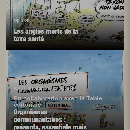
Opinion
Les angles morts de la
taxe santé
Actualités
,
Éditoriaux
,
Opinion
En collaboration avec la Table
éditoriale
Organismes
communautaires :
présents, essentiels mais