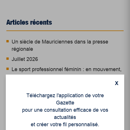
Articles récents
Un siècle de Mauriciennes dans la presse
régionale
Juillet 2026
Le sport professionnel féminin : en mouvement,
en croissance
X
Et les politiques peinent à suivre
Téléchargez l'application de votre
Le sommeil, nouveau défi de santé publique
Gazette
pour une consultation efficace de vos
Mots-clés
actualités
et créer votre fil personnalisé.