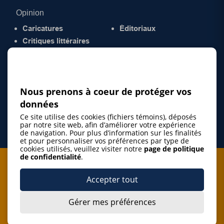
Opinion
Caricatures
Éditoriaux
Critiques littéraires
© 2026 Gazette de la Mauricie. Tous droits
réservés.
Politique de confidentialité
Nous prenons à coeur de protéger vos
données
Ce site utilise des cookies (fichiers témoins), déposés
par notre site web, afin d’améliorer votre expérience
de navigation. Pour plus d’information sur les finalités
et pour personnaliser vos préférences par type de
cookies utilisés, veuillez visiter notre
page de politique
de confidentialité
.
Je m'abonne à l'infolettre
Accepter tout
M'abonner
Gérer mes préférences
J’accepte de m’abonner à l’infolettre de La Gazette de la
Mauricie et de recevoir les plus récentes actualités ainsi
Je m'abonne à l'infolettre
que les offres promotionnelles de ce média d’information.