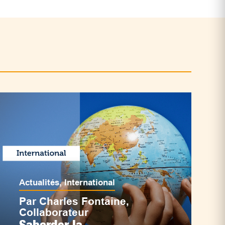
Actualités
,
International
Par Charles Fontaine,
Collaborateur
Saborder la