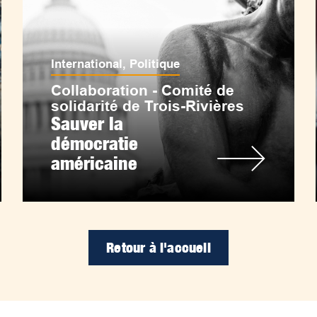
International
,
Politique
Collaboration - Comité de
solidarité de Trois-Rivières
Sauver la
démocratie
américaine
Retour à l'accueil