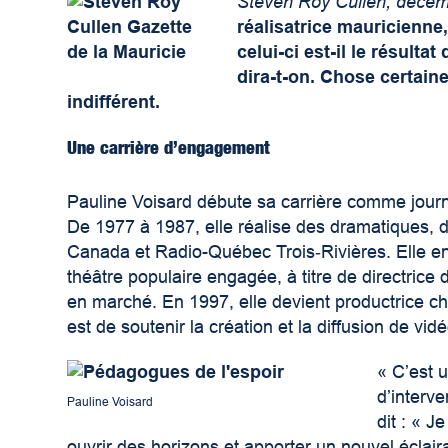
Steven Roy Cullen, déce
réalisatrice mauricienne,
celui-ci est-il le résult
dira-t-on. Chose certain
indifférent.
Une carrière d’engagement
Pauline Voisard débute sa carrière comme journali
De 1977 à 1987, elle réalise des dramatiques,
Canada et Radio-Québec Trois‑Rivières. Elle e
théâtre populaire engagée, à titre de directrice
en marché. En 1997, elle devient productrice c
est de soutenir la création et la diffusion de 
« C’est 
d’interve
Pauline Voisard
dit : « 
ouvrir des horizons et apporter un nouvel éclairag