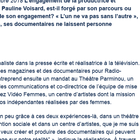
mbre 2018
L’engagement de la productrice et
 Pauline Voisard, est‑il forgé par son parcours ou
at de son engagement? « L’un ne va pas sans l’autre »,
e, ses documentaires ne laissent personne
ste dans la presse écrite et réalisatrice à la télévision.
 des magazines et des documentaires pour Radio-
ntreprend ensuite un mandat au Théâtre Parminou, un
 des communications et co-directrice de l’équipe de mise
hez Vidéo Femmes, un centre d’artistes dont la mission
vidéos indépendantes réalisées par des femmes.
un peu grâce à ces deux expériences-là, dans un théâtre
ntion sociale et dans un centre d’artistes, que je me suis
Je veux créer et produire des documentaires qui peuvent
e sur notre réalité” », indique la réalisatrice. À travers