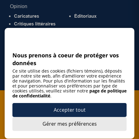
Opinion
Caricatures
Éditoriaux
Critiques littéraires
© 2026 Gazette de la Mauricie. Tous droits
réservés.
Politique de confidentialité
Nous prenons à coeur de protéger vos
données
Ce site utilise des cookies (fichiers témoins), déposés
par notre site web, afin d’améliorer votre expérience
de navigation. Pour plus d’information sur les finalités
et pour personnaliser vos préférences par type de
cookies utilisés, veuillez visiter notre
page de politique
de confidentialité
.
Je m'abonne à l'infolettre
Accepter tout
M'abonner
Gérer mes préférences
J’accepte de m’abonner à l’infolettre de La Gazette de la
Mauricie et de recevoir les plus récentes actualités ainsi
Je m'abonne à l'infolettre
que les offres promotionnelles de ce média d’information.