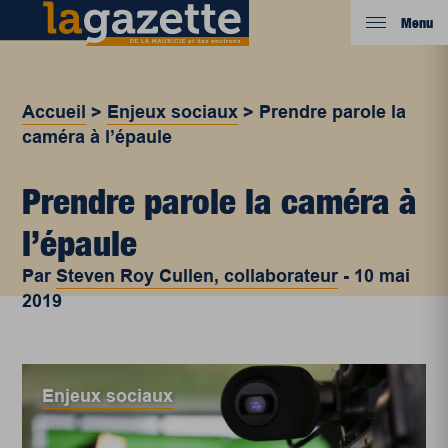
Menu
Accueil
>
Enjeux sociaux
>
Prendre parole la
caméra à l’épaule
Prendre parole la caméra à
l’épaule
Par
Steven Roy Cullen, collaborateur
-
10 mai
2019
Enjeux sociaux